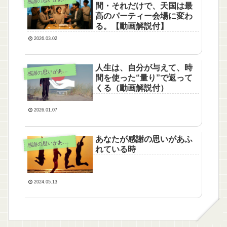
感
間・それだけで、天国は最
高のパーティー会場に変わ
る。【動画解説付】
2026.03.02
人生は、自分が与えて、時
謝の思いがあふれる時
感
間を使った“量り”で返って
くる（動画解説付）
2026.01.07
あなたが感謝の思いがあふ
謝の思いがあふれる時
感
れている時
2024.05.13