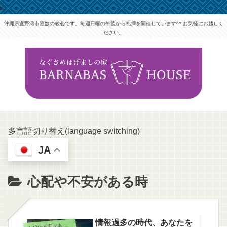
1
沖縄県宜野湾市嘉数の教会です。毎週日曜の午後から礼拝を開催しています^^ お気軽にお越しく
ださい。
多言語切り替え(language switching)
JA
心配や不安がある時
情報過多の時代、あなたを
心
配や不安がある時