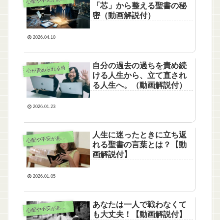
「芯」から整える聖書の秘
密（動画解説付）
2026.04.10
自分の過去の過ちを責め続
心が責められる時
ける人生から、立て直され
る人生へ。（動画解説付）
2026.01.23
人生に迷ったときに立ち返
心
配や不安がある時
れる聖書の言葉とは？【動
画解説付】
2026.01.05
あなたは一人で戦わなくて
心
配や不安がある時
も大丈夫！【動画解説付】