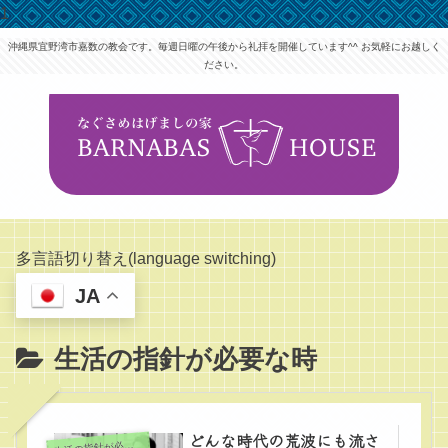
1
沖縄県宜野湾市嘉数の教会です。毎週日曜の午後から礼拝を開催しています^^ お気軽にお越しく
ださい。
多言語切り替え(language switching)
JA
生活の指針が必要な時
どんな時代の荒波にも流さ
生
活の指針が必要な時