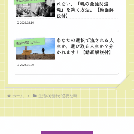
れない、『魂の最強防波
堤』を築く方法。【動画解
説付】
2026.02.16
あなたの選択で流される人
生
活の指針が必要な時
生か、選び取る人生か？分
かれます！【動画解説付】
2026.01.09
ホーム
生活の指針が必要な時