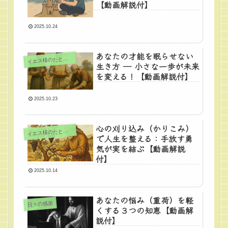
【動画解説付】
2025.10.24
あなたの才能を眠らせない
エス様のたとえ話シリーズ
イ
生き方 ― 小さな一歩が未来
を変える！【動画解説付】
2025.10.23
心の刈り込み（かりこみ）
エス様のたとえ話シリーズ
イ
で人生を整える：手放す勇
気が実を結ぶ【動画解説
付】
2025.10.14
あなたの悩み（重荷）を軽
日々の感謝
くする３つの知恵【動画解
説付】