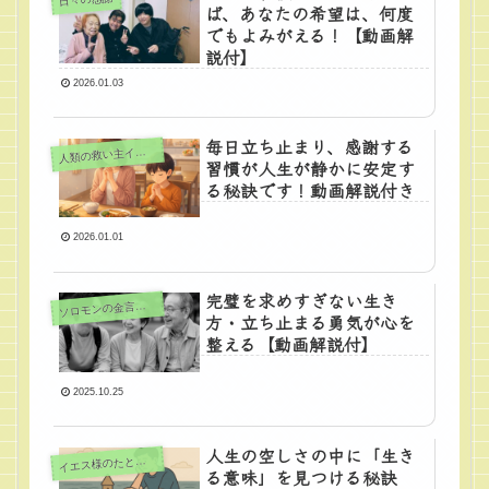
ば、あなたの希望は、何度
でもよみがえる！【動画解
説付】
2026.01.03
毎日立ち止まり、感謝する
人
類の救い主イエス様
習慣が人生が静かに安定す
る秘訣です！動画解説付き
2026.01.01
完璧を求めすぎない生き
ロモンの金言（知恵）
ソ
方・立ち止まる勇気が心を
整える【動画解説付】
2025.10.25
人生の空しさの中に「生き
エス様のたとえ話シリーズ
イ
る意味」を見つける秘訣