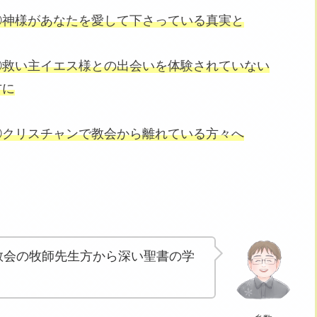
①神様があなたを愛して下さっている真実と
②救い主イエス様との出会いを体験されていない
方に
③クリスチャンで教会から離れている方々へ
教会の牧師先生方から深い聖書の学