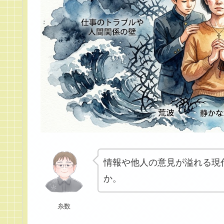
情報や他人の意見が溢れる現
か。
糸数