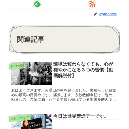
wpmaster
関連記事
環境は変わらなくても、心が
日々の感謝
穏やかになる３つの習慣【動
画解説付】
おはようござます。火曜日の朝を迎えました。素晴らしい目覚
めの最高の目覚めです。感謝します。糸数牧師今朝は、慰め、
励ましの、希望に満ちた世界で最も売れている聖書を解き明か
しながらこころのビタミンを通して一緒に学びましょう！①神
様があなたを愛し...
今日は世界禁煙デーです。
スタッフブログ