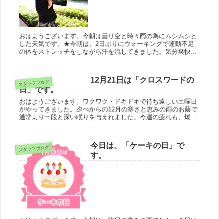
おはようございます。今朝は曇り空と時々雨の為にムシムシと
した天気です。★今朝は、2日ぶりにウォーキングで運動不足
の体をストレッチをしながら汗を流してきました。気分爽快で
感謝です。沖縄に限らず、梅雨時期の雨がダムに貯水する事に
よって長い夏も乗...
12月21日は「クロスワードの
スタッフブログ
日」です。
おはようございます。ワクワク・ドキドキで待ち遠しい土曜日
がやってきました。夕べからの12月の寒さと恵みの雨のお蔭で
通常より一段と深い眠りを与えれました。今週の疲れも、爆睡
のお蔭で休む事が出来ました。今年もあと10日を残すのみとな
りました。来...
今日は、「ケーキの日」で
スタッフブログ
す。