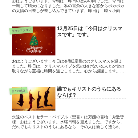
おはようございます。今朝は、昨日の恵みの雨でした。今日は
一転して晴天になりました。私の書斎の大きな窓からポカポカ
の太陽の日差しが差し込んできています。昨日は、時々小雨の
降りしきり中でみくにの嘉数の丘で生コンクリートの打設工事
が行われました。...
12月25日は「今日はクリスマ
スタッフブログ
スです」です。
おはようございます！今日は令和2度目ののクリスマスを迎え
ました。昨日は、クリスマスイブを気のおけない友人と夕食の
取りながら至福に時間を過ごしました。心から感謝します。今
年もあと1週間を残すのみとなりました。★今日も一期一会の
気持ちを忘れずに...
誰でもキリストのうちにある
日々の感謝
ならば？
永遠のベストセラー・バイブル（聖書）は万能の書物！糸数皆
様、おはようございます。水曜日朝を迎えました。ですから、
だれでもキリストのうちにあるなら、その人は新しく造られた
者です。古いものは過ぎ去って、見よ、すべてが新しくなりま
した。コリント人...