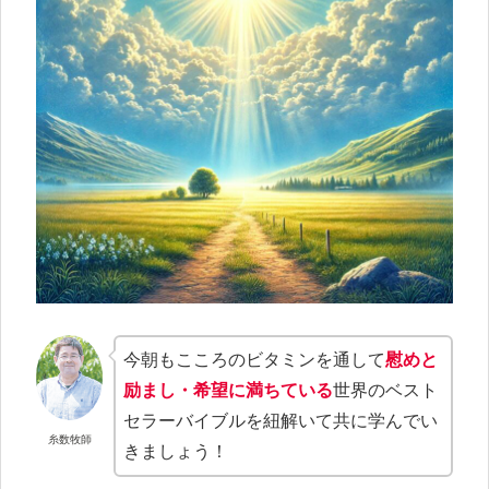
今朝もこころのビタミンを通して
慰めと
励まし・希望に
満ちている
世界のベスト
セラーバイブルを紐解いて共に学んでい
糸数牧師
きましょう！