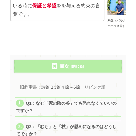
いる時に
保証と希望
をを与える約束の言
葉です。
糸数（バルナ
バハウス前）
目次
旧約聖書：詩篇２3篇４節～6節 リビング訳
Q1：なぜ「死の陰の谷」でも恐れなくていいの
ですか？
Q2：「むち」と「杖」が慰めになるのはどうし
てですか？