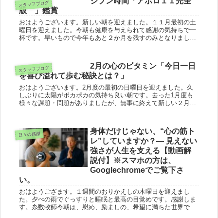
ジブン時間「アポロ１１完全
スタッフブログ
版 」鑑賞
おはようございます。新しい朝を迎えました。１１月最初の土
曜日を迎えました。今朝も健康を与えられて感謝の気持ちで一
杯です。早いもので今年もあと２か月を残すのみとなりまし
た。毎日の時間を悔いのないように大切に過ごしたいもので
す。★今日も一期一会...
2月の心のビタミン「今日一日
スタッフブログ
を喜び溢れて歩む秘訣とは？」
おはようございます。2月度の最初の日曜日を迎えました。久
しぶりに太陽がポカポカの気持ち良い朝です。去った1月度も
様々な課題・問題がありましたが、無事に終えて新しい２月を
迎える事に感謝します。先週は、日本・世界中のマスコミで
は、コロナウイルス...
身体だけじゃない、“心の筋ト
日々の感謝
レ”していますか？― 見えない
強さが人生を支える【動画解
説付】※スマホの方は、
Googlechromeでご覧下さ
い。
おはようござます。１週間のおりかえしの木曜日を迎えまし
た。夕べの雨でぐっすりと睡眠と最高の目覚めです。感謝しま
す。糸数牧師今朝は、慰め、励ましの、希望に満ちた世界で最
も売れている聖書を解き明かしながらこころのビタミンを通し