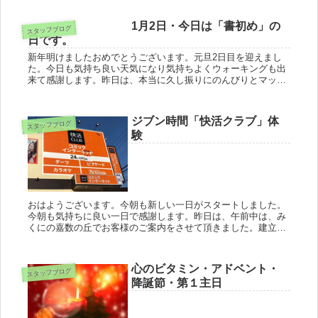
て一緒に学びましょ...
1月2日・今日は「書初め」の
スタッフブログ
日です。
新年明けましたおめでとうございます。元旦2日目を迎えまし
た。今日も気持ち良い天気になり気持ちよくウォーキングも出
来て感謝します。昨日は、本当に久し振りにのんびりとマッタ
リとした時間を過ごす事ができました。★夕方からは、気の置
けない友人としゃ...
ジブン時間「快活クラブ」体
スタッフブログ
験
おはようございます。今朝も新しい一日がスタートしました。
今朝も気持ちに良い一日で感謝します。昨日は、午前中は、み
くにの嘉数の丘でお客様のご案内をさせて頂きました。建立希
望の場所から対岸にある小高い丘にご自宅もあり、眺望なども
大変に気に行って...
心のビタミン・アドベント・
スタッフブログ
降誕節・第１主日