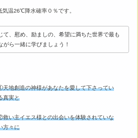
最低気温26℃降水確率０％です。
じて、慰め、励ましの、希望に満ちた世界で最も
ながら一緒に学びましょう！
①天地創造の神様があなたを愛して下さってい
る真実と
②救い主イエス様との出会いを体験されていな
い方々に