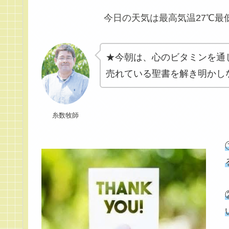
今日の天気は最高気温27℃
★今朝は、心のビタミンを通
売れている聖書を解き明かし
糸数牧師