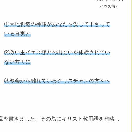
ハウス前）
①天地創造の神様があなたを愛して下さって
いる真実と
②救い主イエス様との出会いを体験されてい
ない方々に
③教会から離れているクリスチャンの方々へ
章を書きました。その為にキリスト教用語を省略し