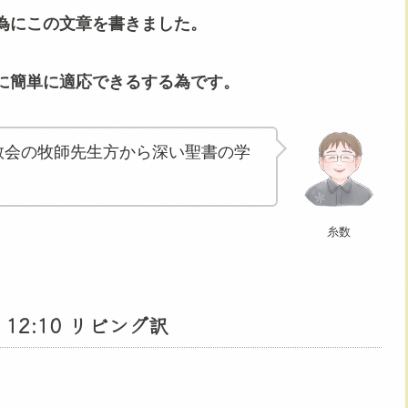
為にこの文章を書きました。
に簡単に適応できるする為です。
教会の牧師先生方から深い聖書の学
糸数
2:10 リビング訳